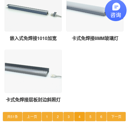
嵌入式免焊接1010加宽
卡式免焊接8MM玻璃灯
卡式免焊接层板封边斜照灯
共51条
上一页
1
2
3
4
5
6
下一页