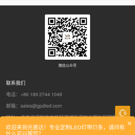
微信公众号
联系我们
电话：+86 189 2744 1049
邮箱：sales@gpdled.com
地址：广东省深圳市龙华区观湖街道松元厦社区明辉工业
×
欢迎来到光普达！专业定制LED灯带灯条，请问有
园279号2栋6楼
什么可以帮您？