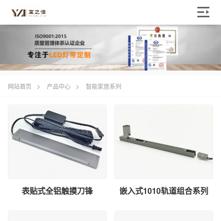
>
>
网站首页
产品中心
智能家居系列
表贴式全铝触摸刀锋
嵌入式1010轨道组合系列