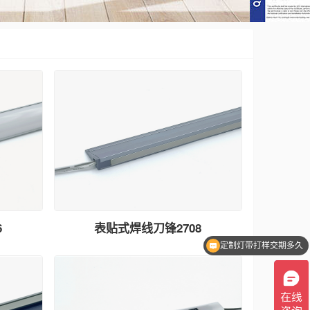
6
表贴式焊线刀锋2708
定制灯带打样交期多久