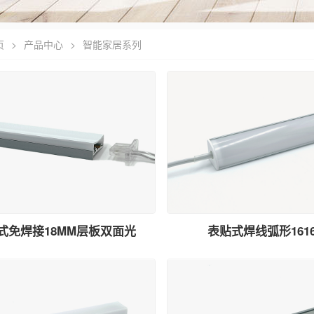
页
>
产品中心
>
智能家居系列
式免焊接18MM层板双面光
表贴式焊线弧形161